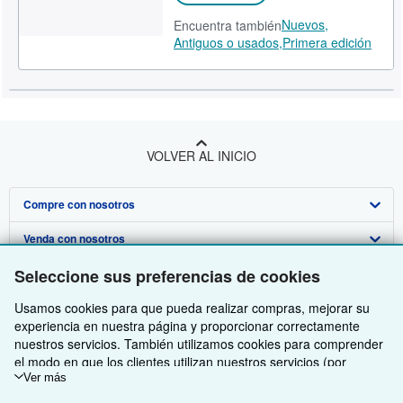
Nuevos,
Encuentra también
Antiguos o usados,
Primera edición
VOLVER AL INICIO
Compre con nosotros
Venda con nosotros
Búsqueda avanzada
Seleccione sus preferencias de cookies
Sobre nosotros
Colecciones
Comenzar a vender
Usamos cookies para que pueda realizar compras, mejorar su
Obtener Ayuda
Mi cuenta
Únase a nuestro programa de afiliados
Sobre IberLibro
experiencia en nuestra página y proporcionar correctamente
Otras compañías de AbeBooks
Mis pedidos
Recomiende un vendedor
Medios
Preguntas frecuentes y guías
nuestros servicios. También utilizamos cookies para comprender
el modo en que los clientes utilizan nuestros servicios (por
Siga a IberLibro
Ver carrito
Empleo
Atención al Cliente
AbeBooks.com
ejemplo, midiendo las visitas al sitio) y así poder realizar mejoras.
Ver más
Si está de acuerdo, también utilizaremos cookies de terceros