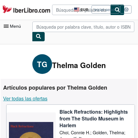
Pasar al contenido principal
IberLibro.com
EUR
Iniciar sesión
Preferencias
de
compra
Menú
del
sitio.
Mi cuenta
Consultar mis pedidos
TG
Thelma Golden
Búsqueda avanzada
Colecciones
Artículos populares por Thelma Golden
Libros antiguos
Ver todas las ofertas
Arte y coleccionismo
Black Refractions: Highlights
Vendedores
from The Studio Museum in
Comenzar a vender
Harlem
Choi, Connie H.; Golden, Thelma;
Ayuda