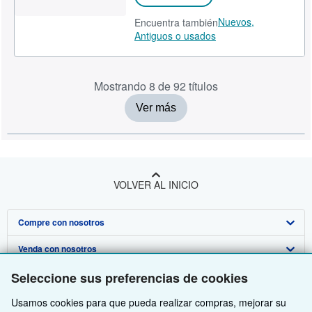
Nuevos,
Encuentra también
Antiguos o usados
Mostrando 8 de 92 títulos
Ver más
VOLVER AL INICIO
Compre con nosotros
Venda con nosotros
Búsqueda avanzada
Seleccione sus preferencias de cookies
Sobre nosotros
Colecciones
Comenzar a vender
Usamos cookies para que pueda realizar compras, mejorar su
Obtener Ayuda
Mi cuenta
Únase a nuestro programa de afiliados
Sobre IberLibro