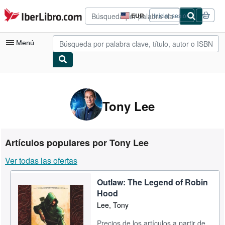
Pasar al contenido principal
IberLibro.com
EUR
Iniciar sesión
Preferencias
de
compra
Menú
del
sitio.
Mi cuenta
Consultar mis pedidos
Tony Lee
Búsqueda avanzada
Colecciones
Artículos populares por Tony Lee
Libros antiguos
Ver todas las ofertas
Arte y coleccionismo
Outlaw: The Legend of Robin
Vendedores
Hood
Comenzar a vender
Lee, Tony
Ayuda
Precios de los artículos a partir de