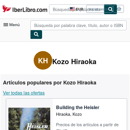
Pasar al contenido principal
IberLibro.com
EUR
Iniciar sesión
Preferencias
de
compra
Menú
del
sitio.
Mi cuenta
Consultar mis pedidos
KH
Kozo Hiraoka
Búsqueda avanzada
Colecciones
Artículos populares por Kozo Hiraoka
Libros antiguos
Ver todas las ofertas
Arte y coleccionismo
Building the Heisler
Vendedores
Hiraoka, Kozo
Comenzar a vender
Precios de los artículos a partir de
Ayuda