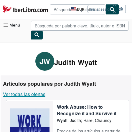
Pasar al contenido principal
IberLibro.com
EUR
Iniciar sesión
Preferencias
de
compra
Menú
del
sitio.
Mi cuenta
Consultar mis pedidos
JW
Judith Wyatt
Búsqueda avanzada
Colecciones
Artículos populares por Judith Wyatt
Libros antiguos
Ver todas las ofertas
Arte y coleccionismo
Work Abuse: How to
Vendedores
Recognize it and Survive it
Comenzar a vender
Wyatt, Judith; Hare, Chauncy
Ayuda
Precios de los artículos a partir de