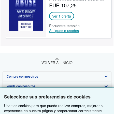
EUR 107,25
CERRAR
Ver 1 oferta
Encuentra también
Antiguos o usados
VOLVER AL INICIO
Compre con nosotros
Venda con nosotros
Búsqueda avanzada
Seleccione sus preferencias de cookies
Sobre nosotros
Colecciones
Comenzar a vender
Usamos cookies para que pueda realizar compras, mejorar su
Obtener Ayuda
Mi cuenta
Únase a nuestro programa de afiliados
Sobre IberLibro
experiencia en nuestra página y proporcionar correctamente