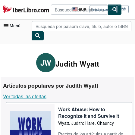
Pasar al contenido principal
IberLibro.com
EUR
Iniciar sesión
Preferencias
de
compra
Menú
del
sitio.
Mi cuenta
Consultar mis pedidos
JW
Judith Wyatt
Búsqueda avanzada
Colecciones
Artículos populares por Judith Wyatt
Libros antiguos
Ver todas las ofertas
Arte y coleccionismo
Work Abuse: How to
Vendedores
Recognize it and Survive it
Comenzar a vender
Wyatt, Judith; Hare, Chauncy
Ayuda
Precios de los artículos a partir de