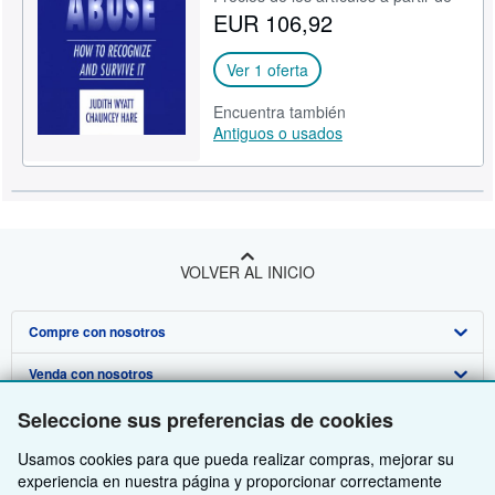
EUR 106,92
CERRAR
Ver 1 oferta
Encuentra también
Antiguos o usados
VOLVER AL INICIO
Compre con nosotros
Venda con nosotros
Búsqueda avanzada
Seleccione sus preferencias de cookies
Sobre nosotros
Colecciones
Comenzar a vender
Usamos cookies para que pueda realizar compras, mejorar su
Obtener Ayuda
Mi cuenta
Únase a nuestro programa de afiliados
Sobre IberLibro
experiencia en nuestra página y proporcionar correctamente