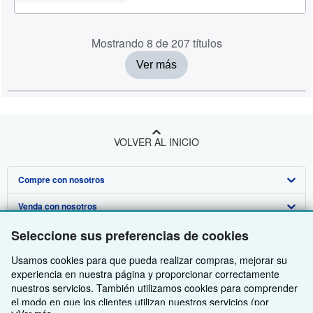
Mostrando 8 de 207 títulos
Ver más
VOLVER AL INICIO
Compre con nosotros
Venda con nosotros
Búsqueda avanzada
Seleccione sus preferencias de cookies
Sobre nosotros
Colecciones
Comenzar a vender
Usamos cookies para que pueda realizar compras, mejorar su
Obtener Ayuda
Mi cuenta
Únase a nuestro programa de afiliados
Sobre IberLibro
experiencia en nuestra página y proporcionar correctamente
Otras compañías de AbeBooks
Mis pedidos
Recomiende un vendedor
Medios
Preguntas frecuentes y guías
nuestros servicios. También utilizamos cookies para comprender
el modo en que los clientes utilizan nuestros servicios (por
Siga a IberLibro
Ver carrito
Empleo
Atención al Cliente
AbeBooks.com