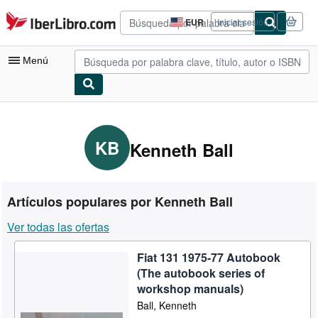
Pasar al contenido principal
IberLibro.com
EUR
Iniciar sesión
Preferencias
de
compra
Menú
del
sitio.
Mi cuenta
Consultar mis pedidos
KB
Kenneth Ball
Búsqueda avanzada
Colecciones
Artículos populares por Kenneth Ball
Libros antiguos
Ver todas las ofertas
Arte y coleccionismo
Fiat 131 1975-77 Autobook
Vendedores
(The autobook series of
Comenzar a vender
workshop manuals)
Ball, Kenneth
Ayuda