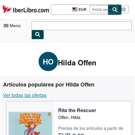
Pasar al contenido principal
IberLibro.com
EUR
Iniciar sesión
Preferencias
de
compra
Menú
del
sitio.
Mi cuenta
Consultar mis pedidos
HO
Hilda Offen
Búsqueda avanzada
Colecciones
Artículos populares por Hilda Offen
Libros antiguos
Ver todas las ofertas
Arte y coleccionismo
Rita the Rescuer
Vendedores
Offen, Hilda
Comenzar a vender
Precios de los artículos a partir de
Ayuda