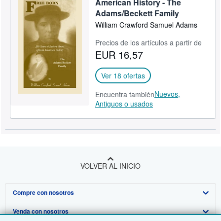
American History - The
Adams/Beckett Family
CERRAR
William Crawford Samuel Adams
Precios de los artículos a partir de
EUR 16,57
Ver 18 ofertas
Nuevos,
Encuentra también
Antiguos o usados
VOLVER AL INICIO
Compre con nosotros
Venda con nosotros
Búsqueda avanzada