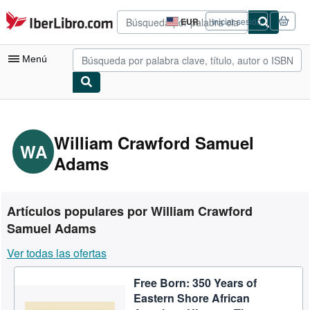
Pasar al contenido principal
IberLibro.com
EUR
Iniciar sesión
Preferencias
de
compra
Menú
del
sitio.
Mi cuenta
Consultar mis pedidos
William Crawford Samuel
WA
Adams
Búsqueda avanzada
Colecciones
Libros antiguos
Artículos populares por William Crawford
Samuel Adams
Arte y coleccionismo
Ver todas las ofertas
Vendedores
Comenzar a vender
Free Born: 350 Years of
Eastern Shore African
Ayuda