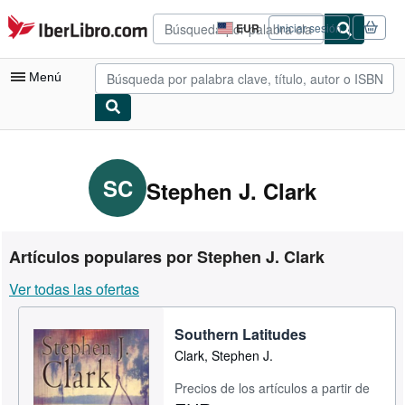
Pasar al contenido principal
IberLibro.com
EUR
Iniciar sesión
Preferencias
de
compra
Menú
del
sitio.
Mi cuenta
Consultar mis pedidos
SC
Stephen J. Clark
Búsqueda avanzada
Colecciones
Artículos populares por Stephen J. Clark
Libros antiguos
Ver todas las ofertas
Arte y coleccionismo
Southern Latitudes
Vendedores
Clark, Stephen J.
Comenzar a vender
Precios de los artículos a partir de
Ayuda