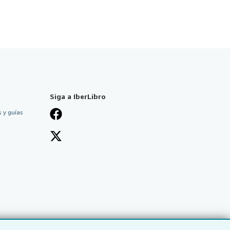
Siga a IberLibro
 y guías