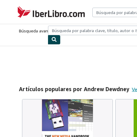
Pasar al contenido principal
IberLibro.com
Búsqueda avanzada
Colecciones
Libros antiguos
Arte y colecc
Artículos populares por Andrew Dewdney
Ve