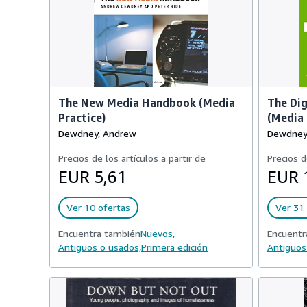
The New Media Handbook (Media
The Di
Practice)
(Media 
Dewdney, Andrew
Dewdney,
Precios de los artículos a partir de
Precios d
EUR 5,61
EUR 
Ver 10 ofertas
Ver 31 
Encuentra también
Nuevos,
Encuentr
Antiguos o usados,
Primera edición
Antiguos