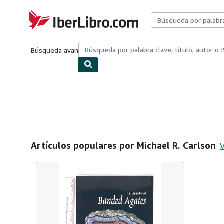
Pasar al contenido principal
IberLibro.com
Búsqueda avanzada
Colecciones
Libros antiguos
Arte y colecc
Artículos populares por Michael R. Carlson
V