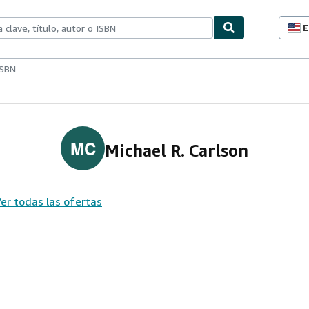
E
P
d
c
ionismo
Vendedores
Comenzar a vender
d
s
MC
Michael R. Carlson
er todas las ofertas