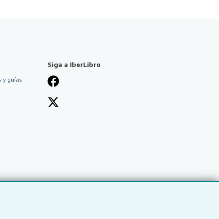
Siga a IberLibro
 y guías