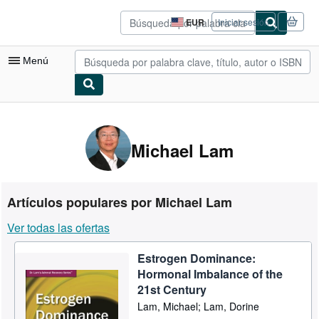
Pasar al contenido principal
IberLibro.com
EUR
Iniciar sesión
Preferencias
de
compra
Menú
del
sitio.
Mi cuenta
Consultar mis pedidos
Michael Lam
Cerrar sesión
Búsqueda avanzada
Artículos populares por Michael Lam
Colecciones
Ver todas las ofertas
Libros antiguos
Estrogen Dominance:
Arte y coleccionismo
Hormonal Imbalance of the
Vendedores
21st Century
Lam, Michael; Lam, Dorine
Comenzar a vender