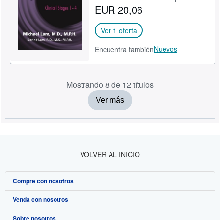
EUR 20,06
Ver 1 oferta
Nuevos
Encuentra también
Mostrando 8 de 12 títulos
Ver más
VOLVER AL INICIO
Compre con nosotros
Venda con nosotros
Búsqueda avanzada
Sobre nosotros
Colecciones
Comenzar a vender