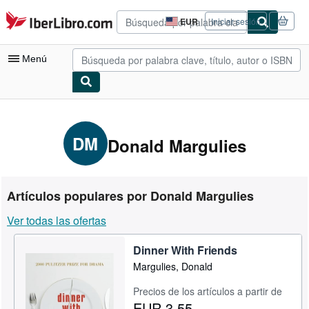
Pasar al contenido principal
IberLibro.com
EUR
Iniciar sesión
Preferencias
de
compra
Menú
del
sitio.
Mi cuenta
Consultar mis pedidos
DM
Donald Margulies
Búsqueda avanzada
Colecciones
Artículos populares por Donald Margulies
Libros antiguos
Ver todas las ofertas
Arte y coleccionismo
Dinner With Friends
Vendedores
Margulies, Donald
Comenzar a vender
Precios de los artículos a partir de
Ayuda
EUR 3,55