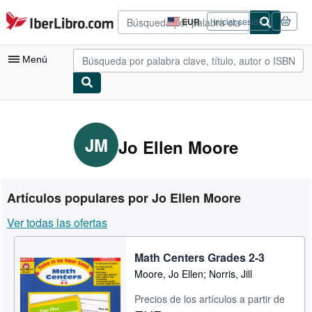
Pasar al contenido principal
IberLibro.com
EUR
Iniciar sesión
Preferencias
de
compra
Menú
del
sitio.
Mi cuenta
Consultar mis pedidos
JM
Jo Ellen Moore
Búsqueda avanzada
Colecciones
Artículos populares por Jo Ellen Moore
Libros antiguos
Ver todas las ofertas
Arte y coleccionismo
Math Centers Grades 2-3
Vendedores
Moore, Jo Ellen; Norris, Jill
Comenzar a vender
Precios de los artículos a partir de
Ayuda