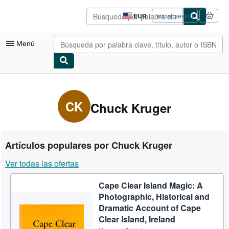
Pasar al contenido principal
IberLibro.com
EUR
Iniciar sesión
Preferencias
de
compra
Menú
del
sitio.
Mi cuenta
Consultar mis pedidos
CK
Chuck Kruger
Búsqueda avanzada
Colecciones
Artículos populares por Chuck Kruger
Libros antiguos
Ver todas las ofertas
Arte y coleccionismo
Cape Clear Island Magic: A
Vendedores
Photographic, Historical and
Comenzar a vender
Dramatic Account of Cape
Clear Island, Ireland
Ayuda