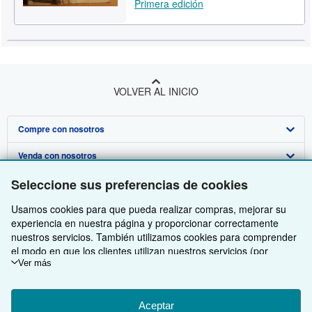
Primera edición
VOLVER AL INICIO
Compre con nosotros
Venda con nosotros
Búsqueda avanzada
Seleccione sus preferencias de cookies
Sobre nosotros
Colecciones
Comenzar a vender
Usamos cookies para que pueda realizar compras, mejorar su
Obtener Ayuda
Mi cuenta
Únase a nuestro programa de afiliados
Sobre IberLibro
experiencia en nuestra página y proporcionar correctamente
Otras compañías de AbeBooks
Mis pedidos
Recomiende un vendedor
Medios
Preguntas frecuentes y guías
nuestros servicios. También utilizamos cookies para comprender
el modo en que los clientes utilizan nuestros servicios (por
Siga a IberLibro
Ver carrito
Empleo
Atención al Cliente
AbeBooks.com
ejemplo, midiendo las visitas al sitio) y así poder realizar mejoras.
Ver más
Si está de acuerdo, también utilizaremos cookies de terceros
Política de Privacidad
AbeBooks.co.uk
para mostrar contenido relevante en los anuncios y medir el
rendimiento de los mismos. Elija Rechazar si noestá de acuerdo
Aceptar