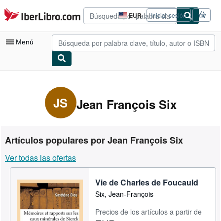
Pasar al contenido principal
IberLibro.com
EUR
Iniciar sesión
Preferencias
de
compra
Menú
del
sitio.
Mi cuenta
Consultar mis pedidos
JS
Jean François Six
Búsqueda avanzada
Colecciones
Artículos populares por Jean François Six
Libros antiguos
Ver todas las ofertas
Arte y coleccionismo
Vie de Charles de Foucauld
Vendedores
Six, Jean-François
Comenzar a vender
Precios de los artículos a partir de
Ayuda