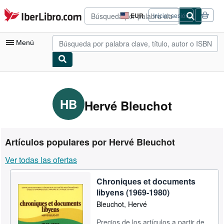
Pasar al contenido principal
IberLibro.com
EUR
Iniciar sesión
Preferencias
de
compra
Menú
del
sitio.
Mi cuenta
Consultar mis pedidos
HB
Hervé Bleuchot
Búsqueda avanzada
Colecciones
Artículos populares por Hervé Bleuchot
Libros antiguos
Ver todas las ofertas
Arte y coleccionismo
Chroniques et documents
Vendedores
libyens (1969-1980)
Comenzar a vender
Bleuchot, Hervé
Ayuda
Precios de los artículos a partir de