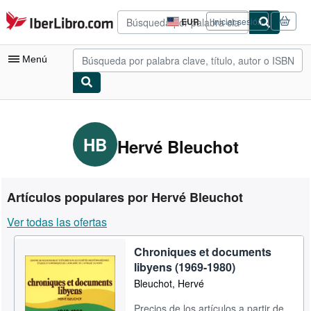
Pasar al contenido principal
IberLibro.com
EUR
Iniciar sesión
Preferencias
de
compra
Menú
del
sitio.
Mi cuenta
Consultar mis pedidos
HB
Hervé Bleuchot
Búsqueda avanzada
Colecciones
Artículos populares por Hervé Bleuchot
Libros antiguos
Ver todas las ofertas
Arte y coleccionismo
Chroniques et documents
Vendedores
libyens (1969-1980)
Comenzar a vender
Bleuchot, Hervé
Ayuda
Precios de los artículos a partir de