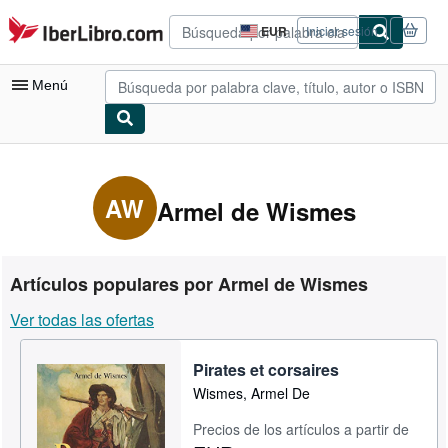
Pasar al contenido principal
IberLibro.com
EUR
Iniciar sesión
Preferencias
de
compra
Menú
del
sitio.
Mi cuenta
Consultar mis pedidos
AW
Armel de Wismes
Búsqueda avanzada
Colecciones
Artículos populares por Armel de Wismes
Libros antiguos
Ver todas las ofertas
Arte y coleccionismo
Pirates et corsaires
Vendedores
Wismes, Armel De
Comenzar a vender
Precios de los artículos a partir de
Ayuda