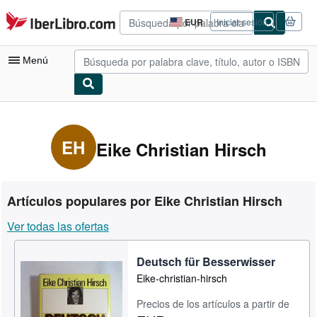
Pasar al contenido principal
IberLibro.com
EUR
Iniciar sesión
Preferencias
de
compra
Menú
del
sitio.
Mi cuenta
Consultar mis pedidos
EH
Eike Christian Hirsch
Búsqueda avanzada
Colecciones
Artículos populares por Eike Christian Hirsch
Libros antiguos
Ver todas las ofertas
Arte y coleccionismo
Deutsch für Besserwisser
Vendedores
Eike-christian-hirsch
Comenzar a vender
Precios de los artículos a partir de
Ayuda