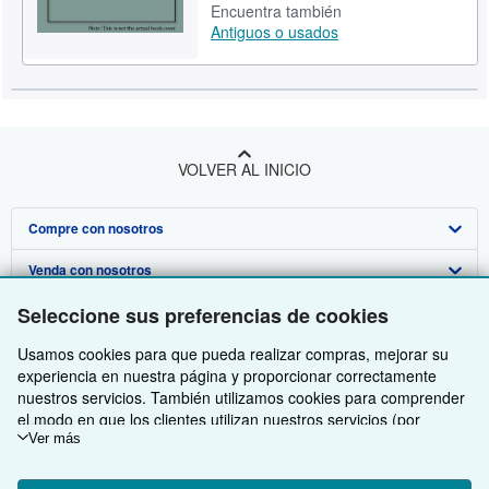
Encuentra también
Antiguos o usados
VOLVER AL INICIO
Compre con nosotros
Venda con nosotros
Búsqueda avanzada
Seleccione sus preferencias de cookies
Sobre nosotros
Colecciones
Comenzar a vender
Usamos cookies para que pueda realizar compras, mejorar su
Obtener Ayuda
Mi cuenta
Únase a nuestro programa de afiliados
Sobre IberLibro
experiencia en nuestra página y proporcionar correctamente
Otras compañías de AbeBooks
Mis pedidos
Recomiende un vendedor
Medios
Preguntas frecuentes y guías
nuestros servicios. También utilizamos cookies para comprender
el modo en que los clientes utilizan nuestros servicios (por
Siga a IberLibro
Ver carrito
Empleo
Atención al Cliente
AbeBooks.com
ejemplo, midiendo las visitas al sitio) y así poder realizar mejoras.
Ver más
Si está de acuerdo, también utilizaremos cookies de terceros
Política de Privacidad
AbeBooks.co.uk
para mostrar contenido relevante en los anuncios y medir el