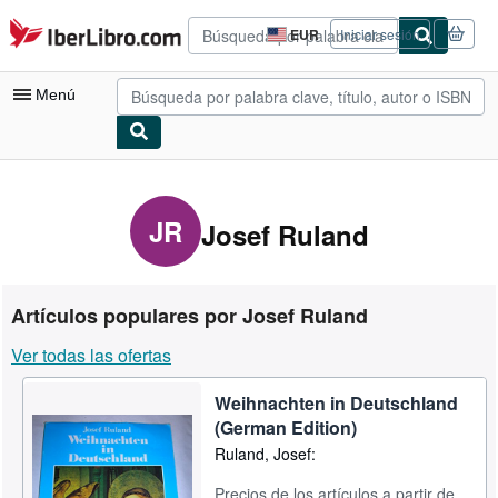
Pasar al contenido principal
IberLibro.com
EUR
Iniciar sesión
Preferencias
de
compra
Menú
del
sitio.
Mi cuenta
Consultar mis pedidos
JR
Josef Ruland
Búsqueda avanzada
Colecciones
Artículos populares por Josef Ruland
Libros antiguos
Ver todas las ofertas
Arte y coleccionismo
Weihnachten in Deutschland
Vendedores
(German Edition)
Comenzar a vender
Ruland, Josef:
Ayuda
Precios de los artículos a partir de