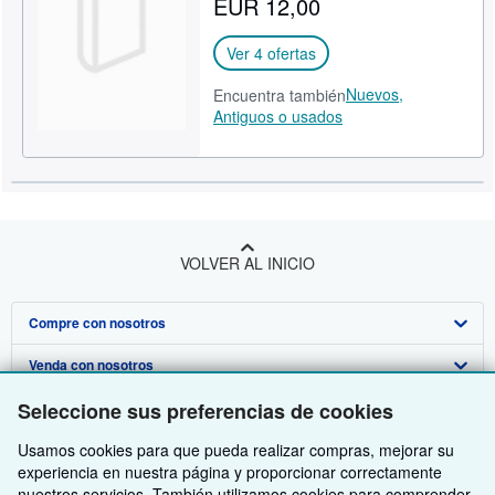
EUR 12,00
CERRAR
Ver 4 ofertas
Nuevos,
Encuentra también
Antiguos o usados
VOLVER AL INICIO
Compre con nosotros
Venda con nosotros
Búsqueda avanzada
Seleccione sus preferencias de cookies
Sobre nosotros
Colecciones
Comenzar a vender
Usamos cookies para que pueda realizar compras, mejorar su
Obtener Ayuda
Mi cuenta
Únase a nuestro programa de afiliados
Sobre IberLibro
experiencia en nuestra página y proporcionar correctamente
Otras compañías de AbeBooks
Mis pedidos
Recomiende un vendedor
Medios
Preguntas frecuentes y guías
nuestros servicios. También utilizamos cookies para comprender