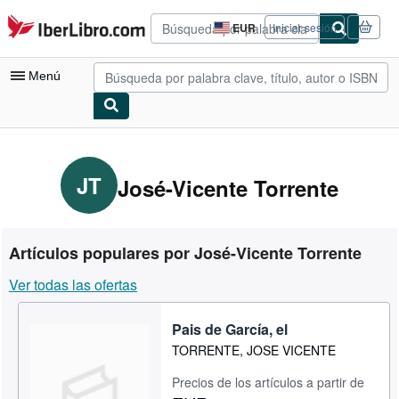
Pasar al contenido principal
IberLibro.com
EUR
Iniciar sesión
Preferencias
de
compra
Menú
del
sitio.
Mi cuenta
Consultar mis pedidos
JT
José-Vicente Torrente
Búsqueda avanzada
Colecciones
Artículos populares por José-Vicente Torrente
Libros antiguos
Ver todas las ofertas
Arte y coleccionismo
Pais de García, el
Vendedores
TORRENTE, JOSE VICENTE
Comenzar a vender
Precios de los artículos a partir de
Ayuda