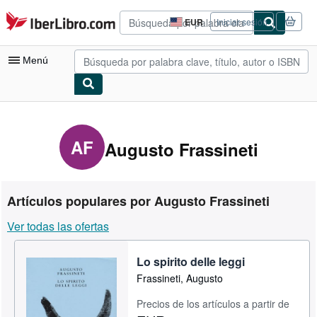
Pasar al contenido principal
IberLibro.com
EUR
Iniciar sesión
Preferencias
de
compra
Menú
del
sitio.
Mi cuenta
Consultar mis pedidos
AF
Augusto Frassineti
Búsqueda avanzada
Colecciones
Artículos populares por Augusto Frassineti
Libros antiguos
Ver todas las ofertas
Arte y coleccionismo
Lo spirito delle leggi
Vendedores
Frassineti, Augusto
Comenzar a vender
Precios de los artículos a partir de
Ayuda