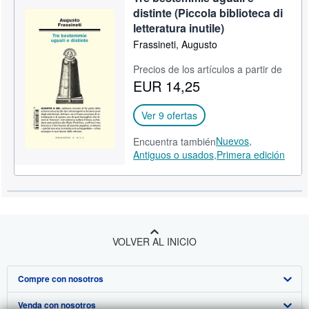
distinte (Piccola biblioteca di
letteratura inutile)
Frassineti, Augusto
Precios de los artículos a partir de
EUR 14,25
Ver 9 ofertas
Nuevos,
Encuentra también
Antiguos o usados,
Primera edición
VOLVER AL INICIO
Compre con nosotros
Venda con nosotros
Búsqueda avanzada