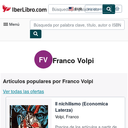
Pasar al contenido principal
IberLibro.com
EUR
Iniciar sesión
Preferencias
de
compra
Menú
del
sitio.
Mi cuenta
Consultar mis pedidos
FV
Franco Volpi
Búsqueda avanzada
Colecciones
Artículos populares por Franco Volpi
Libros antiguos
Ver todas las ofertas
Arte y coleccionismo
Il nichilismo (Economica
Vendedores
Laterza)
Comenzar a vender
Volpi, Franco
Ayuda
Precios de los artículos a partir de