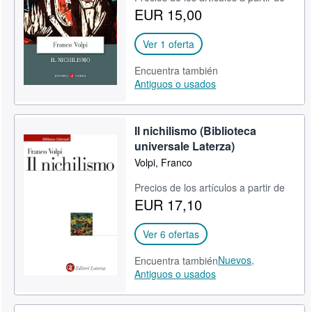
EUR 15,00
CERRAR
Ver 1 oferta
Encuentra también
Antiguos o usados
Il nichilismo (Biblioteca
universale Laterza)
Volpi, Franco
Precios de los artículos a partir de
EUR 17,10
Ver 6 ofertas
Nuevos,
Encuentra también
Antiguos o usados