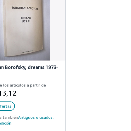
n Borofsky, dreams 1973-
e los artículos a partir de
13,12
fertas
a también
Antiguos o usados,
dición