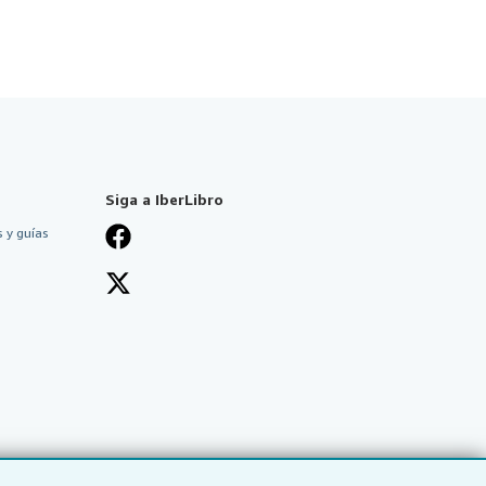
Siga a IberLibro
 y guías