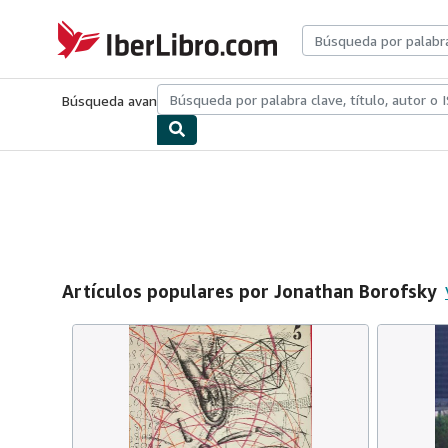
Pasar al contenido principal
IberLibro.com
Búsqueda avanzada
Colecciones
Libros antiguos
Arte y colecc
Artículos populares por Jonathan Borofsky