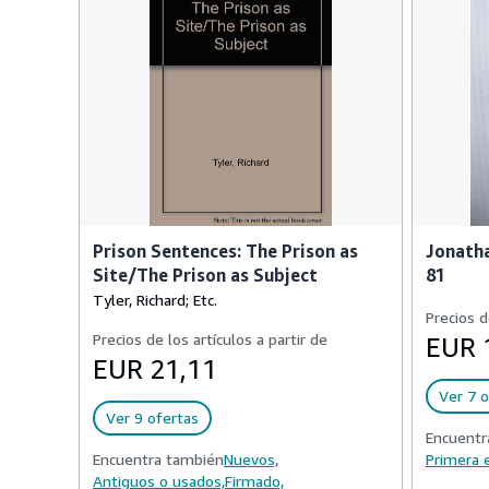
Prison Sentences: The Prison as
Jonatha
Site/The Prison as Subject
81
Tyler, Richard; Etc.
Precios d
Precios de los artículos a partir de
EUR 
EUR 21,11
Ver 7 o
Ver 9 ofertas
Encuentr
Encuentra también
Nuevos,
Primera e
Antiguos o usados,
Firmado,