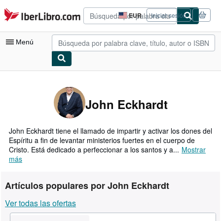
Pasar al contenido principal
IberLibro.com
EUR
Iniciar sesión
Preferencias
de
compra
Menú
del
sitio.
Mi cuenta
Consultar mis pedidos
John Eckhardt
Búsqueda avanzada
Colecciones
John Eckhardt tiene el llamado de impartir y activar los dones del
Espíritu a fin de levantar ministerios fuertes en el cuerpo de
Libros antiguos
Cristo. Está dedicado a perfeccionar a los santos y a...
Mostrar
más
Arte y coleccionismo
Vendedores
Artículos populares por John Eckhardt
Comenzar a vender
Ver todas las ofertas
Ayuda