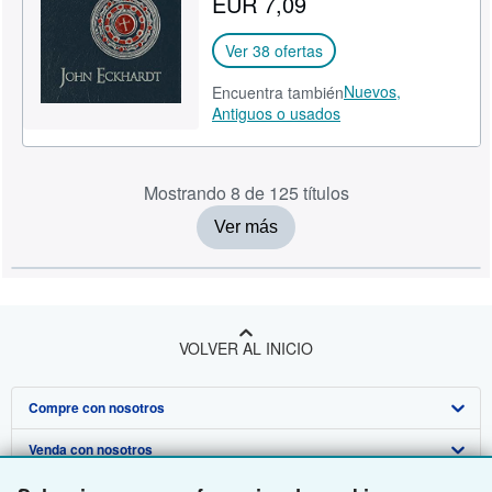
EUR 7,09
Ver 38 ofertas
Nuevos,
Encuentra también
Antiguos o usados
Mostrando 8 de 125 títulos
Ver más
VOLVER AL INICIO
Compre con nosotros
Venda con nosotros
Búsqueda avanzada
Sobre nosotros
Colecciones
Comenzar a vender