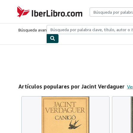
Pasar al contenido principal
IberLibro.com
Búsqueda avanzada
Colecciones
Libros antiguos
Arte y colecc
Artículos populares por Jacint Verdaguer
Ve