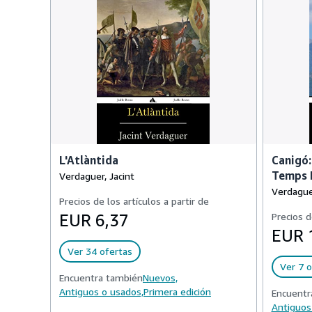
L'Atlàntida
Canigó:
Temps 
Verdaguer, Jacint
Verdaguer
Precios de los artículos a partir de
EUR 6,37
Precios d
EUR 
Ver 34 ofertas
Ver 7 o
Encuentra también
Nuevos,
Antiguos o usados,
Primera edición
Encuentr
Antiguos