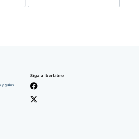
Siga a IberLibro
 y guías