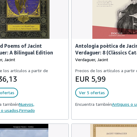
d Poems of Jacint
Antologia poètica de Jaci
er: A Bilingual Edition
Verdaguer: 8 (Clàssics Cat
, Jacint
Verdaguer, Jacint
e los artículos a partir de
Precios de los artículos a partir
36,13
EUR 5,99
ofertas
Ver 5 ofertas
a también
Nuevos,
Encuentra también
Antiguos o 
 o usados,
Firmado