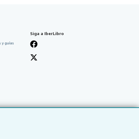
Siga a IberLibro
 y guías