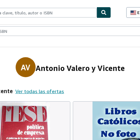
E
P
d
c
ionismo
Vendedores
Comenzar a vender
d
s
AV
Antonio Valero y Vicente
cente
Ver todas las ofertas