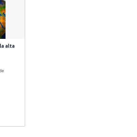
la alta
 de