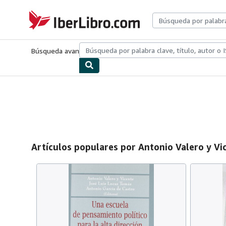
Pasar al contenido principal
IberLibro.com
Búsqueda avanzada
Colecciones
Libros antiguos
Arte y colecc
Artículos populares por Antonio Valero y Vi