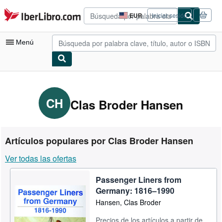
Pasar al contenido principal
IberLibro.com
EUR
Iniciar sesión
Preferencias
de
compra
Menú
del
sitio.
Mi cuenta
Consultar mis pedidos
CH
Clas Broder Hansen
Búsqueda avanzada
Colecciones
Artículos populares por Clas Broder Hansen
Libros antiguos
Ver todas las ofertas
Arte y coleccionismo
Passenger Liners from
Vendedores
Germany: 1816–1990
Comenzar a vender
Hansen, Clas Broder
Ayuda
Precios de los artículos a partir de