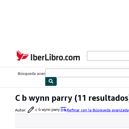
Pasar al contenido principal
IberLibro.com
Búsqueda avanzada
Colecciones
Libros antiguos
Arte y colecc
C b wynn parry
(11 resultados
Autor
:
Refinar con la Búsqueda avanzada
c b wynn parry