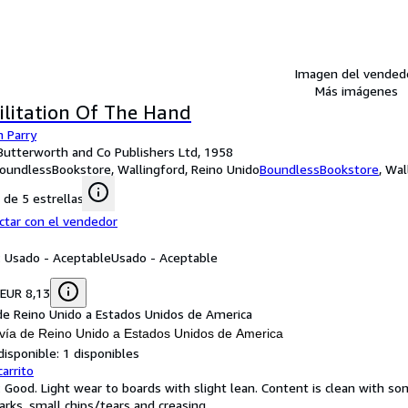
Imagen del vended
Más imágenes
ilitation Of The Hand
n Parry
: Butterworth and Co Publishers Ltd, 1958
oundlessBookstore, Wallingford, Reino Unido
BoundlessBookstore
,
Wal
de 5 estrellas
ctar con el vendedor
: Usado - Aceptable
Usado - Aceptable
 EUR 8,13
de Reino Unido a Estados Unidos de America
vía de Reino Unido a Estados Unidos de America
disponible:
1 disponibles
carrito
: Good. Light wear to boards with slight lean. Content is clean with 
arks, small chips/tears and creasing.