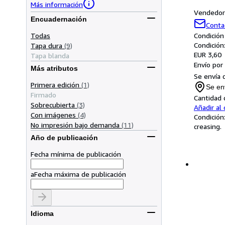
Más información
Vendedor 
Encuadernación
Conta
Todas
Condición
Condición
Tapa dura
(9)
EUR 3,60
Tapa blanda
Envío por
Más atributos
Se envía 
Primera edición
(1)
Se en
Firmado
Cantidad 
Sobrecubierta
(3)
Añadir al 
Con imágenes
(4)
Condición
No impresión bajo demanda
(11)
creasing.
Año de publicación
Fecha mínima de publicación
a
Fecha máxima de publicación
Idioma