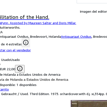
Imagen del editor
litation of the Hand.
B.Wynn. Assisted by Maureen Salter and Doris Millar.
 Butterworths.
RA
ntiquariaat Ovidius, Bredevoort, Holanda
Antiquariaat Ovidius
,
Bredevoo
de 4 estrellas
ctar con el vendedor
: Usado
Usado
0
 EUR 22,00
de Holanda a Estados Unidos de America
vía de Holanda a Estados Unidos de America
disponible:
1 disponibles
carrito
 Gebraucht / Used. Third Edition. 1973. or.hardcover.with d.j. xi,354pp. 8°.