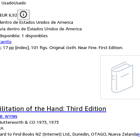
: Usado
Usado
8
 EUR 6,92
dentro de Estados Unidos de America
vía dentro de Estados Unidos de America
disponible:
1 disponibles
carrito
p; 17 pp [index]; 101 figs. Original cloth. Near Fine. First Edition.
litation of the Hand: Third Edition
 B. WYNN
: Butterworth & CO 1973, 1973
RA
ard to Find Books NZ (Internet) Ltd., Dunedin, OTAGO, Nueva Zelanda
H