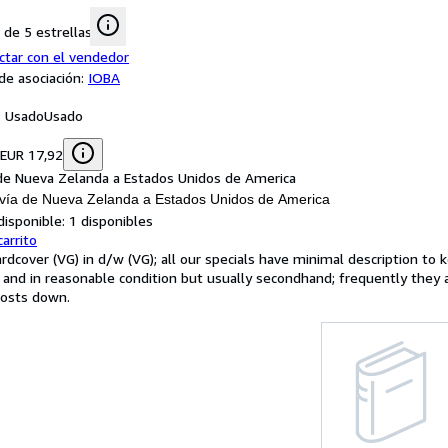
de 5 estrellas
ctar con el vendedor
e asociación:
IOBA
: Usado
Usado
1
 EUR 17,92
de Nueva Zelanda a Estados Unidos de America
vía de Nueva Zelanda a Estados Unidos de America
disponible:
1 disponibles
carrito
rdcover (VG) in d/w (VG); all our specials have minimal description to k
and in reasonable condition but usually secondhand; frequently they
costs down.