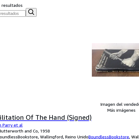
s resultados
Imagen del vended
Más imágenes
litation Of The Hand (Signed)
 Parry et al
: Butterworth and Co, 1958
oundlessBookstore, Wallingford, Reino Unido
BoundlessBookstore
,
Wal