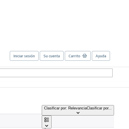
Iniciar sesión
Su cuenta
Carrito
Ayuda
Clasificar por: Relevancia
Clasificar por...