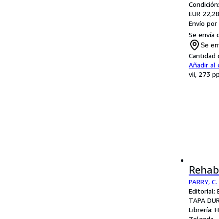
Condición
EUR 22,2
Envío por
Se envía 
Se en
Cantidad 
Añadir al 
vii, 273 p
Rehabi
PARRY, C.
Editorial
TAPA DU
Librería:
H
Zelanda