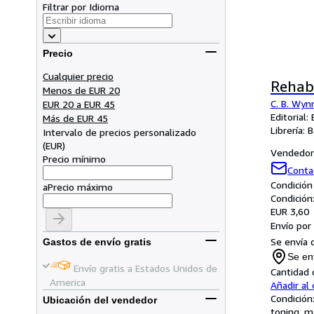
Filtrar por Idioma
Precio
Cualquier precio
Rehab
Menos de EUR 20
C. B. Wyn
EUR 20 a EUR 45
Editorial
Más de EUR 45
Librería:
B
Intervalo de precios personalizado
(
EUR
)
Vendedor 
Precio mínimo
Conta
Condición
a
Precio máximo
Condición
EUR 3,60
Envío por
Se envía 
Gastos de envío gratis
Se en
Envío gratis a Estados Unidos de
Cantidad 
America
Añadir al 
Condición
Ubicación del vendedor
toning, m