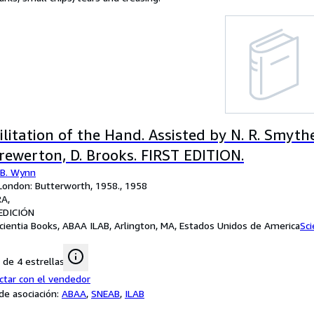
litation of the Hand. Assisted by N. R. Smyth
Brewerton, D. Brooks. FIRST EDITION.
 B. Wynn
: London: Butterworth, 1958., 1958
RA
EDICIÓN
cientia Books, ABAA ILAB, Arlington, MA, Estados Unidos de America
Sci
de 4 estrellas
ctar con el vendedor
e asociación:
ABAA
,
SNEAB
,
ILAB