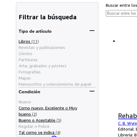
Buscar entre lo
Filtrar la búsqueda
Tipo de artículo
Libros
(11)
Revistas y publicaciones
Cómics
Partituras
Arte, grabados y pósters
Fotografías
Mapas
Manuscritos y coleccionismo de papel
Condición
Nuevo
Como nuevo, Excelente o Muy
bueno
(2)
Rehabi
Bueno o Aceptable
(5)
C. B. Wynn
Regular o Pobre
Editorial
Tal como se indica
(4)
Librería:
B