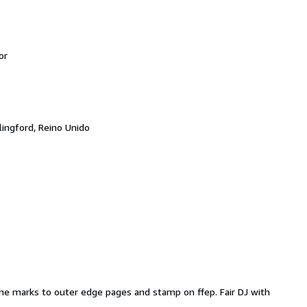
or
lingford, Reino Unido
some marks to outer edge pages and stamp on ffep. Fair DJ with