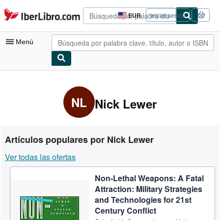
Pasar al contenido principal
IberLibro.com
EUR
Iniciar sesión
Preferencias
de
compra
Menú
del
sitio.
Mi cuenta
Consultar mis pedidos
NL
Nick Lewer
Búsqueda avanzada
Colecciones
Artículos populares por Nick Lewer
Libros antiguos
Ver todas las ofertas
Arte y coleccionismo
Non-Lethal Weapons: A Fatal
Vendedores
Attraction: Military Strategies
Comenzar a vender
and Technologies for 21st
Century Conflict
Ayuda