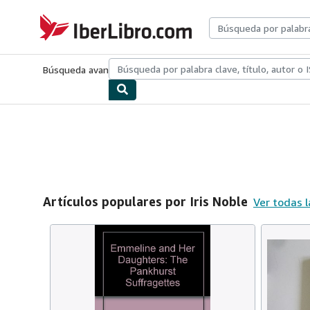
Pasar al contenido principal
IberLibro.com
Búsqueda avanzada
Colecciones
Libros antiguos
Arte y colecc
Artículos populares por Iris Noble
Ver todas l