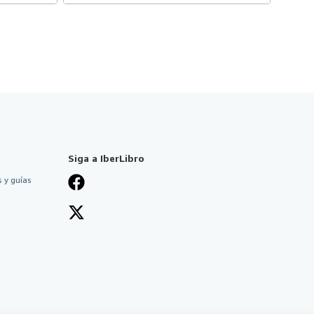
Siga a IberLibro
 y guías