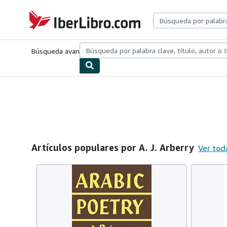
Pasar al contenido principal
IberLibro.com
Búsqueda avanzada
Colecciones
Libros antiguos
Arte y colecc
Artículos populares por A. J. Arberry
Ver tod