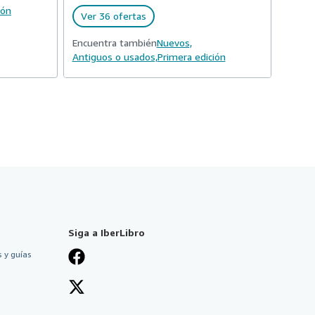
ión
Ver 36 ofertas
Encuentra también
Nuevos,
Antiguos o usados,
Primera edición
Siga a IberLibro
 y guías