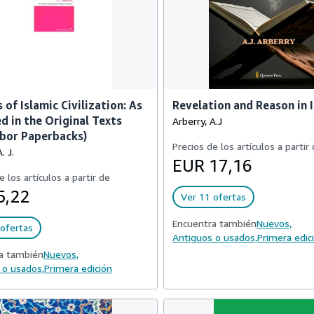
 of Islamic Civilization: As
Revelation and Reason in 
d in the Original Texts
Arberry, A.J
bor Paperbacks)
Precios de los artículos a partir
. J.
EUR 17,16
e los artículos a partir de
5,22
Ver 11 ofertas
Encuentra también
Nuevos,
ofertas
Antiguos o usados,
Primera edic
a también
Nuevos,
 o usados,
Primera edición