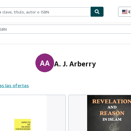
E
P
d
c
ionismo
Vendedores
Comenzar a vender
d
s
AA
A. J. Arberry
as las ofertas