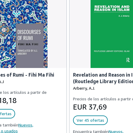
es of Rumi - Fihi Ma Fihi
Revelation and Reason in 
(Routledge Library Edition
A.J
Arberry, A.J.
e los artículos a partir de
18,18
Precios de los artículos a partir
EUR 37,69
fertas
Ver 45 ofertas
a también
Nuevos,
 o usados
Encuentra también
Nuevos,