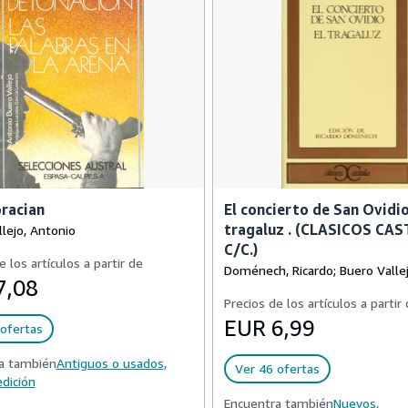
racian
El concierto de San Ovidio
tragaluz . (CLASICOS CAS
lejo, Antonio
C/C.)
e los artículos a partir de
Doménech, Ricardo; Buero Valle
7,08
Precios de los artículos a partir
EUR 6,99
ofertas
a también
Antiguos o usados,
Ver 46 ofertas
dición
Encuentra también
Nuevos,