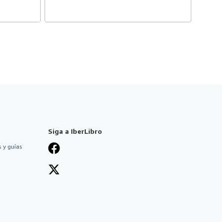
Siga a IberLibro
 y guías