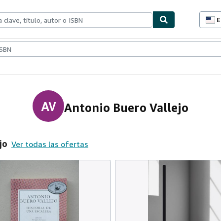
E
P
d
c
ionismo
Vendedores
Comenzar a vender
d
s
AV
Antonio Buero Vallejo
jo
Ver todas las ofertas