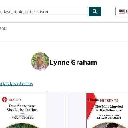
E
P
d
c
ionismo
Vendedores
Comenzar a vender
d
s
Lynne Graham
odas las ofertas