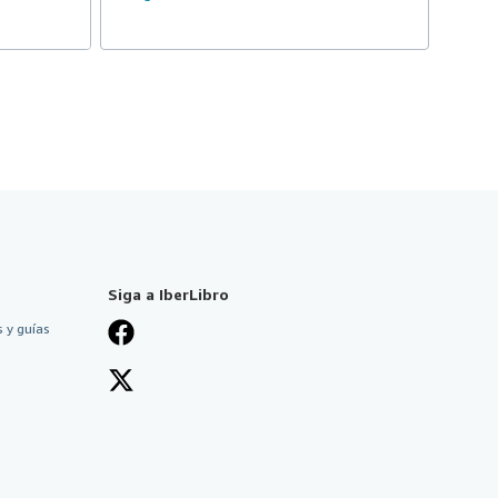
Siga a IberLibro
 y guías