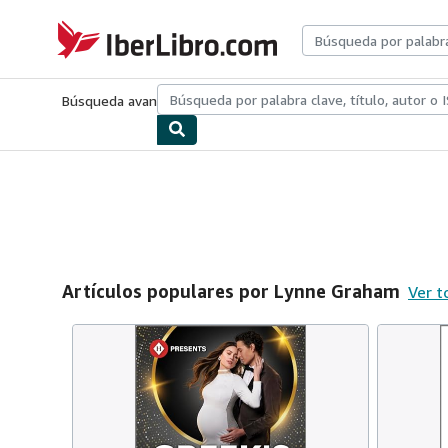
Pasar al contenido principal
IberLibro.com
Búsqueda avanzada
Colecciones
Libros antiguos
Arte y colecc
Artículos populares por Lynne Graham
Ver t