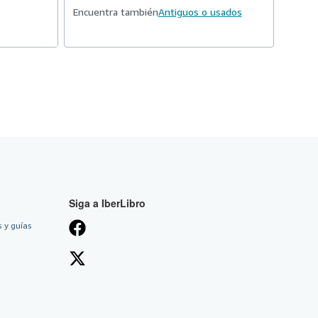
Encuentra también
Antiguos o usados
Siga a IberLibro
 y guías