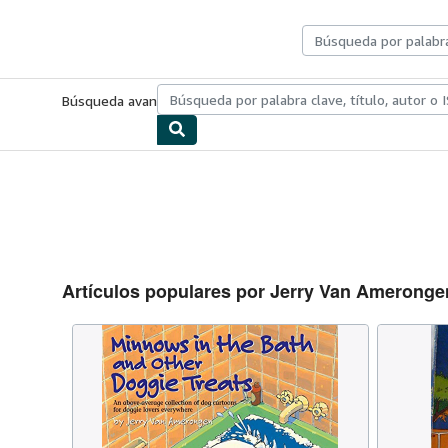
Pasar al contenido principal
IberLibro.com
Búsqueda avanzada
Colecciones
Libros antiguos
Arte y colecc
Artículos populares por Jerry Van Ameronge