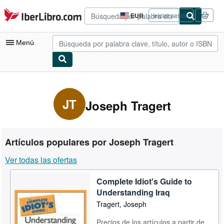
Pasar al contenido principal
IberLibro.com
EUR
Iniciar sesión
Preferencias
de
compra
Menú
del
sitio.
Mi cuenta
Consultar mis pedidos
JT
Joseph Tragert
Búsqueda avanzada
Colecciones
Artículos populares por Joseph Tragert
Libros antiguos
Ver todas las ofertas
Arte y coleccionismo
Complete Idiot's Guide to
Vendedores
Understanding Iraq
Comenzar a vender
Tragert, Joseph
Ayuda
Precios de los artículos a partir de