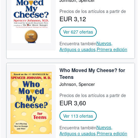
Johnson, Spencer
Ayuda
Precios de los artículos a partir de
EUR 3,12
CERRAR
Ver 627 ofertas
Nuevos,
Encuentra también
Antiguos o usados,
Primera edición
Who Moved My Cheese? for
Teens
Johnson, Spencer
Precios de los artículos a partir de
EUR 3,60
Ver 113 ofertas
Nuevos,
Encuentra también
Antiguos o usados,
Primera edición