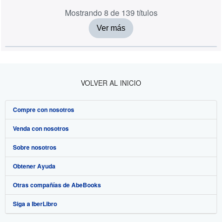
Mostrando 8 de 139 títulos
Ver más
VOLVER AL INICIO
Compre con nosotros
Venda con nosotros
Búsqueda avanzada
Sobre nosotros
Colecciones
Comenzar a vender
Obtener Ayuda
Mi cuenta
Únase a nuestro programa de afiliados
Sobre IberLibro
Otras compañías de AbeBooks
Mis pedidos
Recomiende un vendedor
Medios
Preguntas frecuentes y guías
Siga a IberLibro
Ver carrito
Empleo
Atención al Cliente
AbeBooks.com