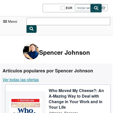
Pasar al contenido principal
IberLibro.com
EUR
Iniciar sesión
Preferencias
de
compra
Menú
del
sitio.
Mi cuenta
Consultar mis pedidos
Spencer Johnson
Cerrar sesión
Búsqueda avanzada
Artículos populares por Spencer Johnson
Colecciones
Ver todas las ofertas
Libros antiguos
Who Moved My Cheese?: An
Arte y coleccionismo
A-Mazing Way to Deal with
Vendedores
Change in Your Work and in
Your Life
Comenzar a vender