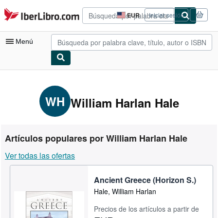
Pasar al contenido principal
IberLibro.com
EUR
Iniciar sesión
Preferencias
de
compra
Menú
del
sitio.
Mi cuenta
Consultar mis pedidos
WH
William Harlan Hale
Búsqueda avanzada
Colecciones
Artículos populares por William Harlan Hale
Libros antiguos
Ver todas las ofertas
Arte y coleccionismo
Ancient Greece (Horizon S.)
Vendedores
Hale, William Harlan
Comenzar a vender
Precios de los artículos a partir de
Ayuda