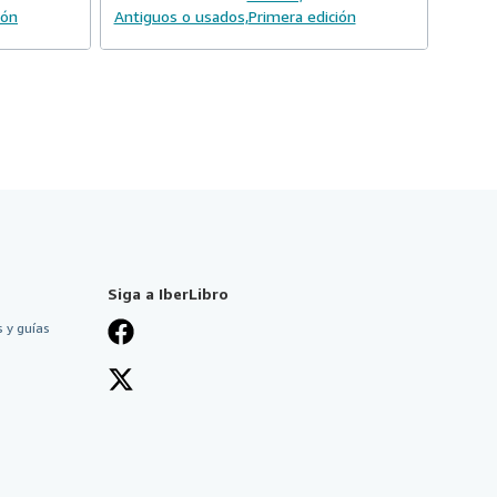
ión
Antiguos o usados,
Primera edición
Siga a IberLibro
 y guías