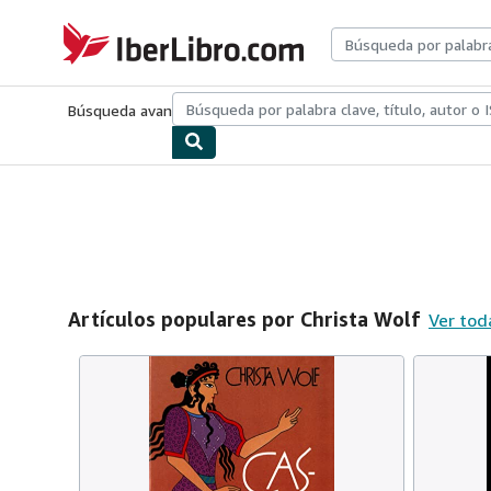
Pasar al contenido principal
IberLibro.com
Búsqueda avanzada
Colecciones
Libros antiguos
Arte y colecc
Artículos populares por Christa Wolf
Ver tod