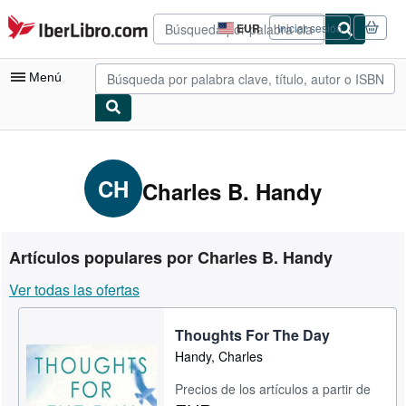
Pasar al contenido principal
IberLibro.com
EUR
Iniciar sesión
Preferencias
de
compra
Menú
del
sitio.
Mi cuenta
Consultar mis pedidos
CH
Charles B. Handy
Búsqueda avanzada
Colecciones
Artículos populares por Charles B. Handy
Libros antiguos
Ver todas las ofertas
Arte y coleccionismo
Thoughts For The Day
Vendedores
Handy, Charles
Comenzar a vender
Precios de los artículos a partir de
Ayuda