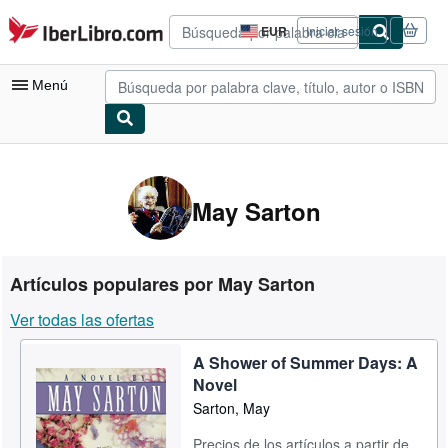
Pasar al contenido principal
IberLibro.com
EUR
Iniciar sesión
Preferencias
de
compra
Menú
del
sitio.
Mi cuenta
Consultar mis pedidos
May Sarton
Búsqueda avanzada
Colecciones
Artículos populares por May Sarton
Libros antiguos
Ver todas las ofertas
Arte y coleccionismo
A Shower of Summer Days: A
Vendedores
Novel
Comenzar a vender
Sarton, May
Ayuda
Precios de los artículos a partir de