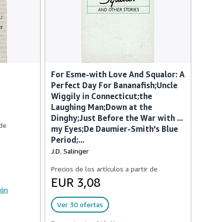
,
For Esme-with Love And Squalor: A
Perfect Day For Bananafish;Uncle
Wiggily in Connecticut;the
Laughing Man;Down at the
Dinghy;Just Before the War with ...
 de
my Eyes;De Daumier-Smith's Blue
Period;...
J.D. Salinger
Precios de los artículos a partir de
EUR 3,08
ión
Ver 30 ofertas