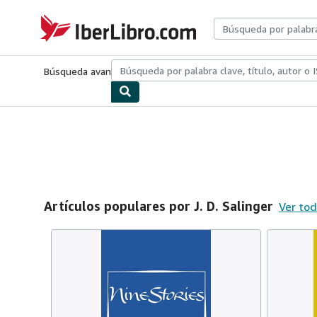
Pasar al contenido principal
IberLibro.com
Búsqueda avanzada
Colecciones
Libros antiguos
Arte y colecc
Artículos populares por J. D. Salinger
Ver tod