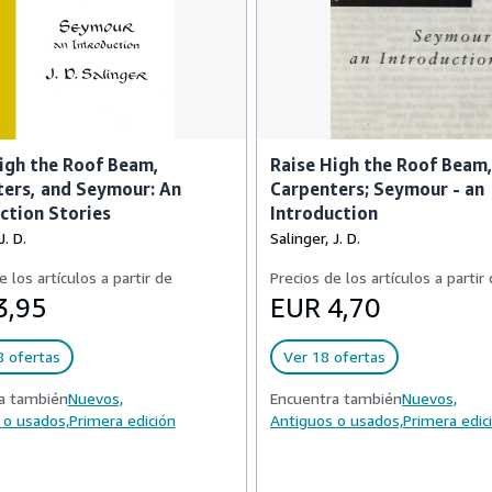
igh the Roof Beam,
Raise High the Roof Beam
ers, and Seymour: An
Carpenters; Seymour - an
ction Stories
Introduction
J. D.
Salinger, J. D.
e los artículos a partir de
Precios de los artículos a partir
3,95
EUR 4,70
8 ofertas
Ver 18 ofertas
a también
Nuevos,
Encuentra también
Nuevos,
 o usados,
Primera edición
Antiguos o usados,
Primera edic