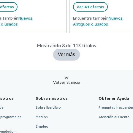
ofertas
Ver 49 ofertas
a también
Nuevos,
Encuentra también
Nuevos,
 o usados
Antiguos o usados
Mostrando 8 de 113 títulos
Ver más
Volver al inicio
sotros
Sobre nosotros
Obtener Ayuda
der
Sobre IberLibro
Preguntas frecuentes
 programa de
Medios
Atención al Cliente
Empleo
vendedor