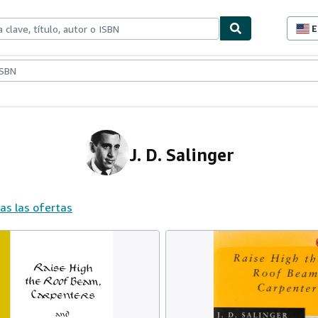
E
P
d
c
ionismo
Vendedores
Comenzar a vender
d
s
J. D. Salinger
as las ofertas