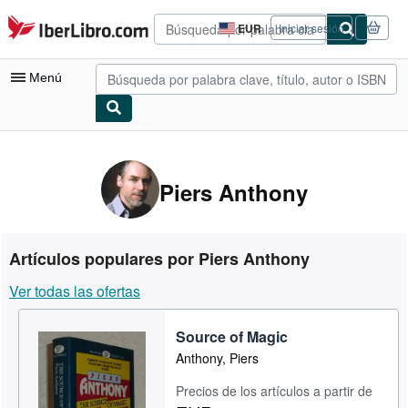
Pasar al contenido principal
IberLibro.com
EUR
Iniciar sesión
Preferencias
de
compra
Menú
del
sitio.
Mi cuenta
Consultar mis pedidos
Piers Anthony
Búsqueda avanzada
Colecciones
Artículos populares por Piers Anthony
Libros antiguos
Ver todas las ofertas
Arte y coleccionismo
Source of Magic
Vendedores
Anthony, Piers
Comenzar a vender
Precios de los artículos a partir de
Ayuda