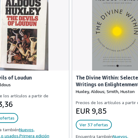
ils of Loudun
The Divine Within: Select
Writings on Enlightenment 
Aldous
Huxley, Aldous; Smith, Huston
e los artículos a partir de
3,36
Precios de los artículos a partir
EUR 9,85
ofertas
Ver 37 ofertas
a también
Nuevos,
 o usados,
Primera edición
Encuentra también
Nuevos,