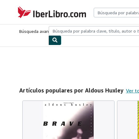
Pasar al contenido principal
IberLibro.com
Búsqueda avanzada
Colecciones
Libros antiguos
Arte y colecc
Artículos populares por Aldous Huxley
Ver t