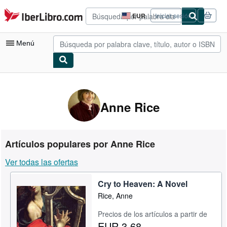
Pasar al contenido principal
IberLibro.com
EUR
Iniciar sesión
Preferencias
de
compra
Menú
del
sitio.
Mi cuenta
Consultar mis pedidos
Anne Rice
Búsqueda avanzada
Colecciones
Artículos populares por Anne Rice
Libros antiguos
Ver todas las ofertas
Arte y coleccionismo
Cry to Heaven: A Novel
Vendedores
Rice, Anne
Comenzar a vender
Precios de los artículos a partir de
Ayuda
EUR 3,68