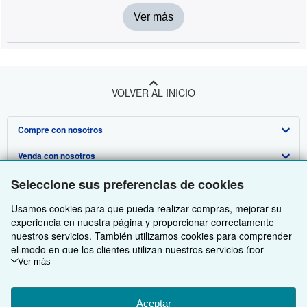
Ver más
VOLVER AL INICIO
Compre con nosotros
Venda con nosotros
Búsqueda avanzada
Seleccione sus preferencias de cookies
Sobre nosotros
Colecciones
Comenzar a vender
Usamos cookies para que pueda realizar compras, mejorar su
Obtener Ayuda
Mi cuenta
Únase a nuestro programa de afiliados
Sobre IberLibro
experiencia en nuestra página y proporcionar correctamente
Otras compañías de AbeBooks
Mis pedidos
Recomiende un vendedor
Medios
Preguntas frecuentes y guías
nuestros servicios. También utilizamos cookies para comprender
el modo en que los clientes utilizan nuestros servicios (por
Siga a IberLibro
Ver carrito
Empleo
Atención al Cliente
AbeBooks.com
ejemplo, midiendo las visitas al sitio) y así poder realizar mejoras.
Ver más
Si está de acuerdo, también utilizaremos cookies de terceros
Política de Privacidad
AbeBooks.co.uk
para mostrar contenido relevante en los anuncios y medir el
rendimiento de los mismos. Elija Rechazar si noestá de acuerdo
Aceptar