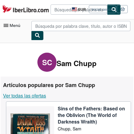
Pasar al contenido principal
IberLibro.com
EUR
Iniciar sesión
Preferencias
de
compra
Menú
del
sitio.
Mi cuenta
Consultar mis pedidos
SC
Sam Chupp
Búsqueda avanzada
Colecciones
Artículos populares por Sam Chupp
Libros antiguos
Ver todas las ofertas
Arte y coleccionismo
Sins of the Fathers: Based on
Vendedores
the Oblivion (The World of
Comenzar a vender
Darkness Wraith)
Chupp, Sam
Ayuda