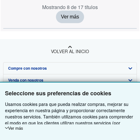
Mostrando 8 de 17 títulos
Ver más
VOLVER AL INICIO
Compre con nosotros
Venda con nosotros
Búsqueda avanzada
Seleccione sus preferencias de cookies
Sobre nosotros
Colecciones
Comenzar a vender
Usamos cookies para que pueda realizar compras, mejorar su
Obtener Ayuda
Mi cuenta
Únase a nuestro programa de afiliados
Sobre IberLibro
experiencia en nuestra página y proporcionar correctamente
Otras compañías de AbeBooks
Mis pedidos
Recomiende un vendedor
Medios
Preguntas frecuentes y guías
nuestros servicios. También utilizamos cookies para comprender
el modo en que los clientes utilizan nuestros servicios (por
Siga a IberLibro
Ver carrito
Empleo
Atención al Cliente
AbeBooks.com
ejemplo, midiendo las visitas al sitio) y así poder realizar mejoras.
Ver más
Si está de acuerdo, también utilizaremos cookies de terceros
Política de Privacidad
AbeBooks.co.uk