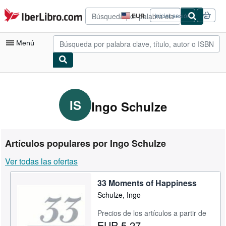
Pasar al contenido principal
IberLibro.com
EUR
Iniciar sesión
Preferencias
de
compra
Menú
del
sitio.
Mi cuenta
Consultar mis pedidos
IS
Ingo Schulze
Búsqueda avanzada
Colecciones
Artículos populares por Ingo Schulze
Libros antiguos
Ver todas las ofertas
Arte y coleccionismo
33 Moments of Happiness
Vendedores
Schulze, Ingo
Comenzar a vender
Precios de los artículos a partir de
Ayuda
EUR 5,27