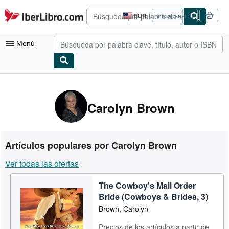
Pasar al contenido principal
IberLibro.com
EUR
Iniciar sesión
Preferencias
de
compra
Menú
del
sitio.
Mi cuenta
Consultar mis pedidos
Carolyn Brown
Búsqueda avanzada
Colecciones
Artículos populares por Carolyn Brown
Libros antiguos
Ver todas las ofertas
Arte y coleccionismo
The Cowboy's Mail Order
Vendedores
Bride (Cowboys & Brides, 3)
Comenzar a vender
Brown, Carolyn
Ayuda
Precios de los artículos a partir de