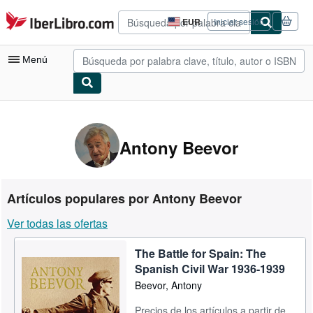
Pasar al contenido principal
IberLibro.com
EUR
Iniciar sesión
Preferencias
de
compra
Menú
del
sitio.
Mi cuenta
Consultar mis pedidos
Antony Beevor
Búsqueda avanzada
Colecciones
Artículos populares por Antony Beevor
Libros antiguos
Ver todas las ofertas
Arte y coleccionismo
The Battle for Spain: The
Vendedores
Spanish Civil War 1936-1939
Comenzar a vender
Beevor, Antony
Ayuda
Precios de los artículos a partir de